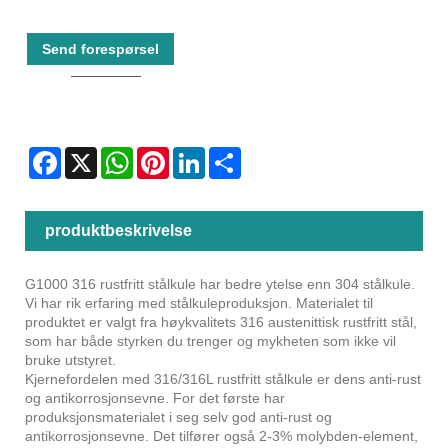
Send forespørsel
Facebook
X
WhatsApp
Pinterest
LinkedIn
Share
produktbeskrivelse
G1000 316 rustfritt stålkule har bedre ytelse enn 304 stålkule.
Vi har rik erfaring med stålkuleproduksjon. Materialet til
produktet er valgt fra høykvalitets 316 austenittisk rustfritt stål,
som har både styrken du trenger og mykheten som ikke vil
bruke utstyret.
Kjernefordelen med 316/316L rustfritt stålkule er dens anti-rust
og antikorrosjonsevne. For det første har
produksjonsmaterialet i seg selv god anti-rust og
antikorrosjonsevne. Det tilfører også 2-3% molybden-element,