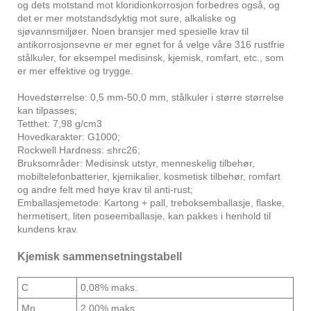
og dets motstand mot kloridionkorrosjon forbedres også, og
det er mer motstandsdyktig mot sure, alkaliske og
sjøvannsmiljøer. Noen bransjer med spesielle krav til
antikorrosjonsevne er mer egnet for å velge våre 316 rustfrie
stålkuler, for eksempel medisinsk, kjemisk, romfart, etc., som
er mer effektive og trygge.
Hovedstørrelse: 0,5 mm-50,0 mm, stålkuler i større størrelse
kan tilpasses;
Tetthet: 7,98 g/cm3
Hovedkarakter: G1000;
Rockwell Hardness: ≤hrc26;
Bruksområder: Medisinsk utstyr, menneskelig tilbehør,
mobiltelefonbatterier, kjemikalier, kosmetisk tilbehør, romfart
og andre felt med høye krav til anti-rust;
Emballasjemetode: Kartong + pall, treboksemballasje, flaske,
hermetisert, liten poseemballasje, kan pakkes i henhold til
kundens krav.
Kjemisk sammensetningstabell
C
0,08% maks.
Mn
2,00% maks.